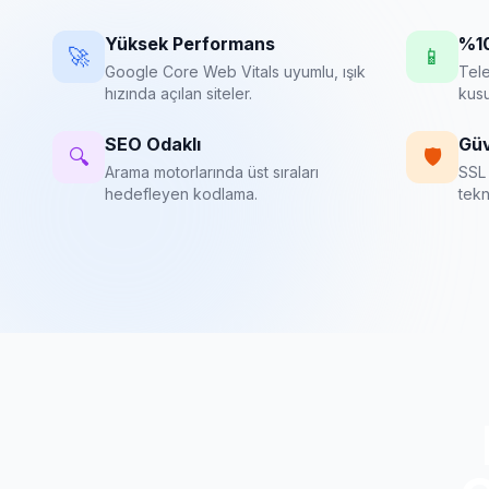
Yüksek Performans
%10
🚀
📱
Google Core Web Vitals uyumlu, ışık
Tele
hızında açılan siteler.
kus
SEO Odaklı
Güv
🔍
🛡️
Arama motorlarında üst sıraları
SSL 
hedefleyen kodlama.
tekn