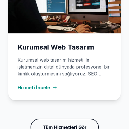
Kurumsal Web Tasarım
Kurumsal web tasarım hizmeti ile
işletmenizin dijital dünyada profesyonel bir
kimlik oluşturmasını sağlıyoruz. SEO
uyumlu, mobil uyumlu ve dönüşüm odaklı
web siteleri tasarlayarak markanızı
Hizmeti İncele
güçlendiriyoruz.
Tüm Hizmetleri Gör