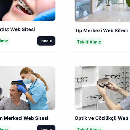
tist Web Sitesi
Tıp Merkezi Web Sitesi
lınız
İncele
Teklif Alınız
m Merkezi Web Sitesi
Optik ve Gözlükçü Web 
lınız
Teklif Alınız
İncele