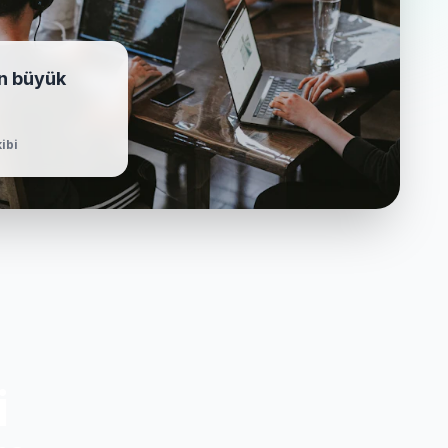
en büyük
ibi
i