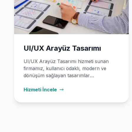
UI/UX Arayüz Tasarımı
UI/UX Arayüz Tasarımı hizmeti sunan
firmamız, kullanıcı odaklı, modern ve
dönüşüm sağlayan tasarımlar
geliştirmektedir. Deneyimli ekibimizle web
sitesi, mobil uygulama ve kurumsal yazılım
Hizmeti İncele
arayüzleri tasarlıyoruz.