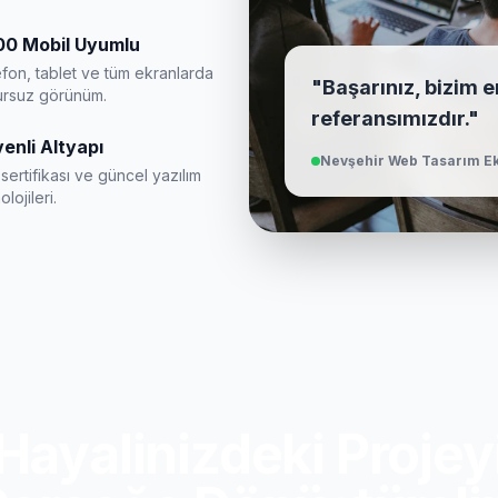
0 Mobil Uyumlu
fon, tablet ve tüm ekranlarda
"Başarınız, bizim 
ursuz görünüm.
referansımızdır."
enli Altyapı
Nevşehir Web Tasarım Ek
sertifikası ve güncel yazılım
olojileri.
Hayalinizdeki Projey