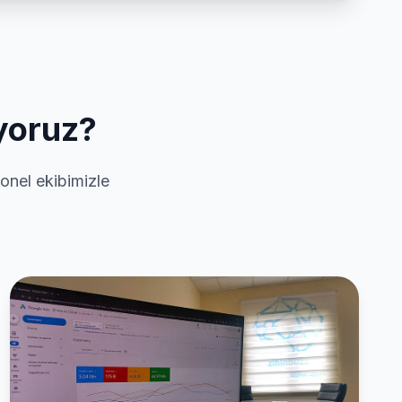
ıyoruz?
yonel ekibimizle